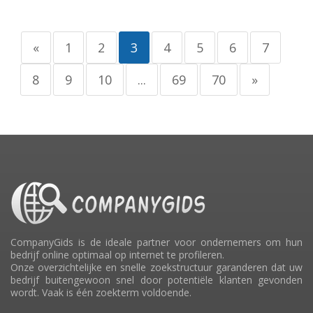
«
1
2
3
4
5
6
7
8
9
10
...
69
70
»
CompanyGids is de ideale partner voor ondernemers om hun
bedrijf online optimaal op internet te profileren.
Onze overzichtelijke en snelle zoekstructuur garanderen dat uw
bedrijf buitengewoon snel door potentiële klanten gevonden
wordt. Vaak is één zoekterm voldoende.