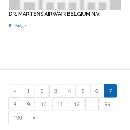
DR. MARTENS AIRWAIR BELGIUM N.V.
België
«
1
2
3
4
5
6
7
8
9
10
11
12
...
99
100
»