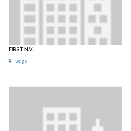
FIRST N.V.
België