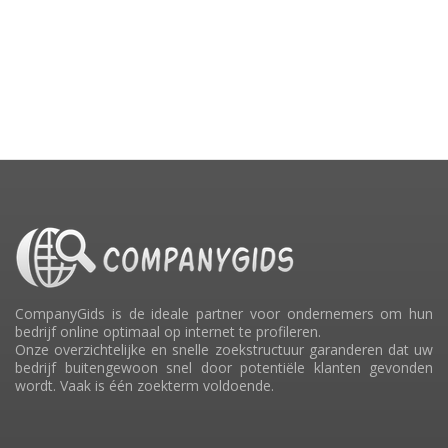
CompanyGids is de ideale partner voor ondernemers om hun
bedrijf online optimaal op internet te profileren.
Onze overzichtelijke en snelle zoekstructuur garanderen dat uw
bedrijf buitengewoon snel door potentiële klanten gevonden
wordt. Vaak is één zoekterm voldoende.