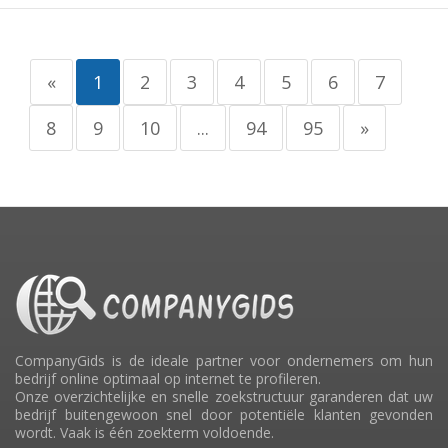
«
1
2
3
4
5
6
7
8
9
10
...
94
95
»
CompanyGids is de ideale partner voor ondernemers om hun
bedrijf online optimaal op internet te profileren.
Onze overzichtelijke en snelle zoekstructuur garanderen dat uw
bedrijf buitengewoon snel door potentiële klanten gevonden
wordt. Vaak is één zoekterm voldoende.