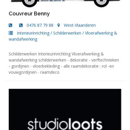
Couvreur Benny
0476 87 79 88
West-Vlaanderen
Interieurinrichting
/
Schilderwerken
/
Vloerafwerking &
wandafwerking
Schilderwerken Interieurinrichting Vloerafwerking &
wandafwerking schilderwerken - dekoratie - verftechnieken
- gordijnen - vloerbekleding - alle raamdekoratie : rol -en
vouwgordijnen - raamdeco