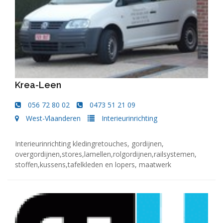
Krea-Leen
056 72 80 02
0473 51 21 09
West-Vlaanderen
Interieurinrichting
Interieurinrichting kledingretouches, gordijnen,
overgordijnen,stores,lamellen,rolgordijnen,railsystemen,
stoffen,kussens,tafelkleden en lopers, maatwerk