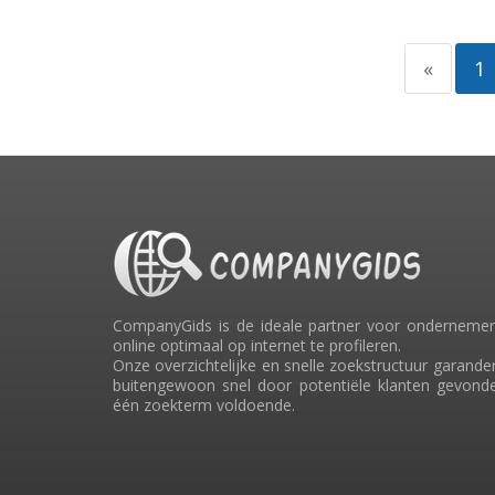
«
1
CompanyGids is de ideale partner voor ondernemer
online optimaal op internet te profileren.
Onze overzichtelijke en snelle zoekstructuur garande
buitengewoon snel door potentiële klanten gevonde
één zoekterm voldoende.