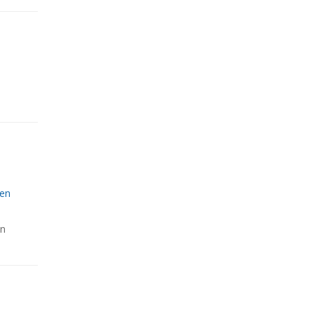
ten
en