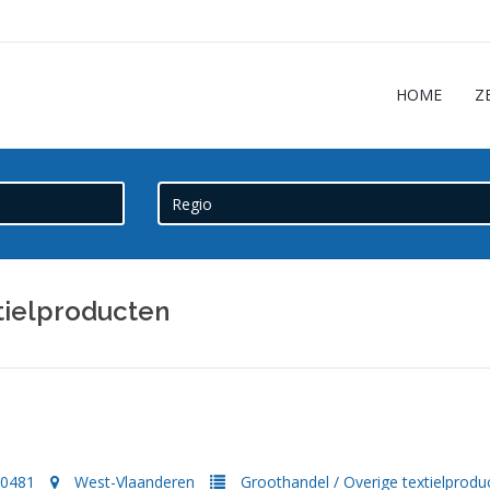
HOME
Z
tielproducten
20481
West-Vlaanderen
Groothandel
/
Overige textielprodu