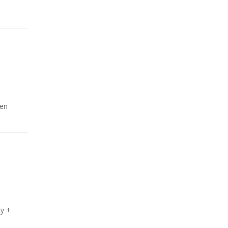
 en
ty +