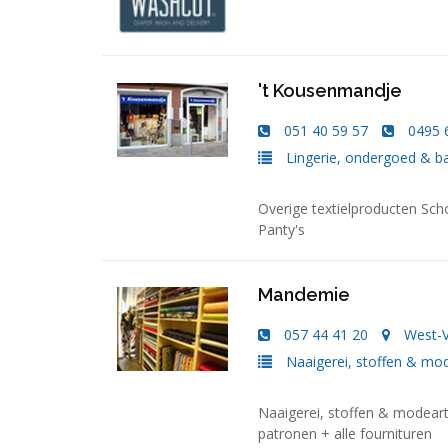
't Kousenmandje
051 40 59 57
0495 
Lingerie, ondergoed & 
Overige textielproducten Sc
Panty's
Mandemie
057 44 41 20
West-
Naaigerei, stoffen & mod
Naaigerei, stoffen & modear
patronen + alle fournituren