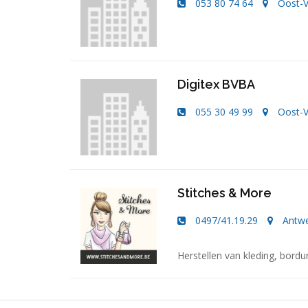
053 80 74 64
Oost-V
Digitex BVBA
055 30 49 99
Oost-V
Stitches & More
0497/41.19.29
Antw
Herstellen van kleding, bord