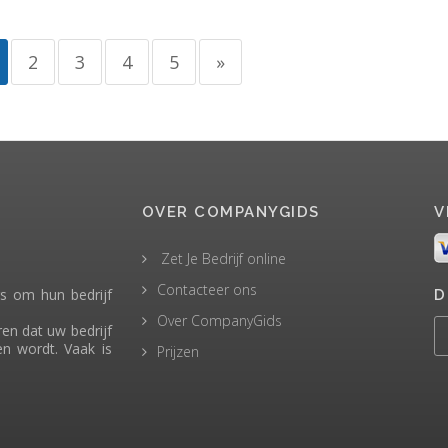
2
3
4
5
»
OVER COMPANYGIDS
V
Zet Je Bedrijf online
Contacteer ons
s om hun bedrijf
D
Over CompanyGids
ren dat uw bedrijf
n wordt. Vaak is
Prijzen