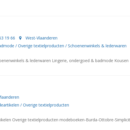
63 19 66
West-Vlaanderen
badmode
/
Overige textielproducten
/
Schoenenwinkels & lederwaren
hoenenwinkels & lederwaren Lingerie, ondergoed & badmode Kousen
Vlaanderen
eartikelen
/
Overige textielproducten
tikelen Overige textielproducten modeboeken-Burda-Ottobre-Simplici