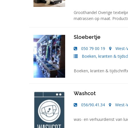
Groothandel Overige textielp
matrassen op maat. Productie
Sloebertje
050 79 00 19
West-
Boeken, kranten & tijdsc
Boeken, kranten & tijdschrift
Washcot
056/90.41.34
West-V
was- en verhuurdienst van lui