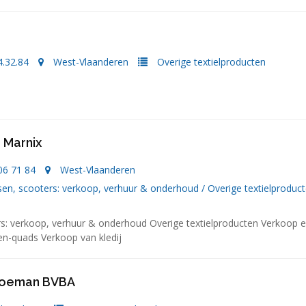
4.32.84
West-Vlaanderen
Overige textielproducten
 Marnix
06 71 84
West-Vlaanderen
sen, scooters: verkoop, verhuur & onderhoud
/
Overige textielproduc
rs: verkoop, verhuur & onderhoud Overige textielproducten Verkoop 
en-quads Verkoop van kledij
oeman BVBA