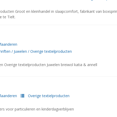
roducten Groot en kleinhandel in slaapcomfort, fabrikant van boxspri
 te Tielt.
Vlaanderen
hriften
/
Juwelen
/
Overige textielproducten
en Overige textielproducten Juwelen breiwol katia & annell
laanderen
Overige textielproducten
ers voor particulieren en kinderdagverblijven