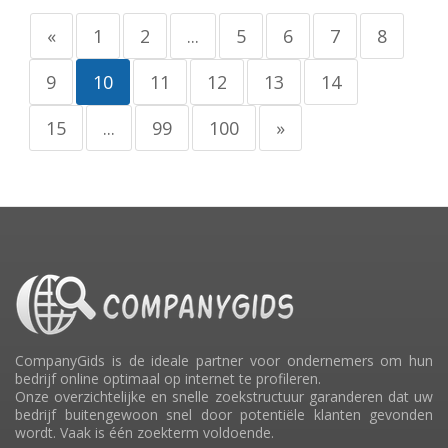
«
1
2
...
5
6
7
8
9
10
11
12
13
14
15
...
99
100
»
CompanyGids is de ideale partner voor ondernemers om hun
bedrijf online optimaal op internet te profileren.
Onze overzichtelijke en snelle zoekstructuur garanderen dat uw
bedrijf buitengewoon snel door potentiële klanten gevonden
wordt. Vaak is één zoekterm voldoende.