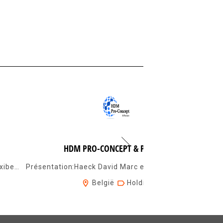
HDM PRO-CONCEPT & PARTNERS
TAXIVERVOER ANTWERPEN - TAXI DIENSTENTaxibedrijf vanuit Antwerpen stad, voor ...
Présentation:Haeck David Marc est un responsable commercial opérationnel en c...
België
Holdings