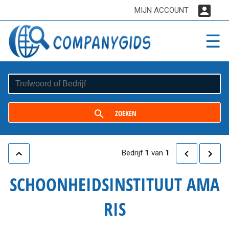
MIJN ACCOUNT
☰
ZOEKEN
Bedrijf
1
van
1
SCHOONHEIDSINSTITUUT AMA
RIS