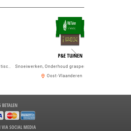
P&E TUINEN
Nederlands <=> Servo-Kroatisch, Servisch, Kroatisch, Bosnisch, Montenegrijns ...
Snoeiwerken, Onderhoud grasperken, Aanleg moestuinbakken en kruidentuinen, Op...
Oost-Vlaanderen
Hout
G BETALEN
 VIA SOCIAL MEDIA