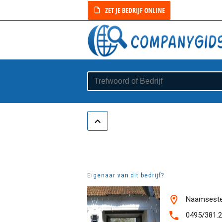
ZET JE BEDRIJF ONLINE
Eigenaar van dit bedrijf?
Naamsestee
0495/381.2