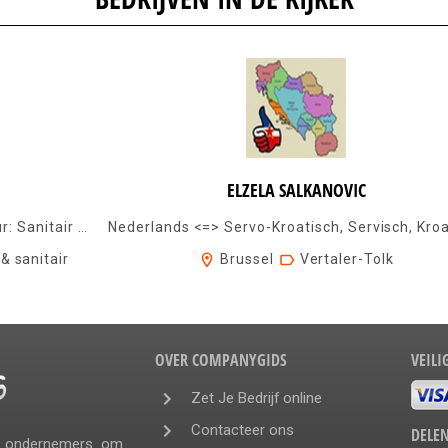
ELZELA SALKANOVIC
Wij zijn reeds 40 jaar erkend installateur: Sanitair & loodgieterij Central...
 & sanitair
Brussel
Vertaler-Tolk
OVER COMPANYGIDS
VEILI
Zet Je Bedrijf online
Contacteer ons
DELEN
or ondernemers om