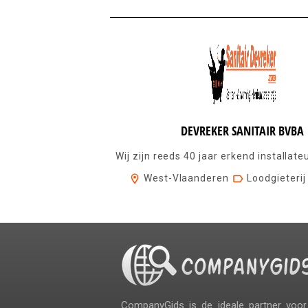
DEVREKER SANITAIR BVBA
West-Vlaanderen
Loodgieterij
CompanyGids is de ideale partner vo